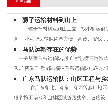
相关新闻
骡子运输材料到山上
骡子把材料运到山上去，找小驴运输队
务。 小毛驴运输队简单方便、高效、省钱，
行骡子马队运输物资。 抗战时期骡子马队发
马队运输存在的优势
主要从事马帮运输队,骡子运输,骡马运输队
用。 部分大型设备人工运输工人，损坏财物
队,广西骡子运输队,福建马帮运输队电话,沙
价格,陕西马帮运输公司,浙江骡马运输队,水
广东马队运输队：山区工程与乡
在广东粤北、粤东、粤西等多山地区
队,马帮运输,江西马队运输队,福建
很多施工场地和山林区域道路狭窄、坡度较
大，普通车辆难以进入，物资运输一直是项