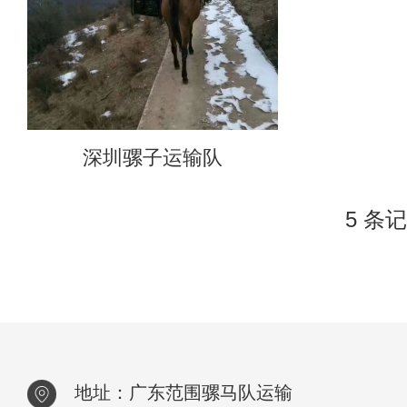
深圳骡子运输队
5 条记
地址：广东范围骡马队运输